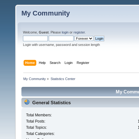
My Community
Welcome,
Guest
. Please
login
or
register
.
Login with username, password and session length
Home
Help
Search
Login
Register
My Community
»
Statistics Center
My Communi
General Statistics
Total Members:
Total Posts:
Total Topics:
Total Categories: