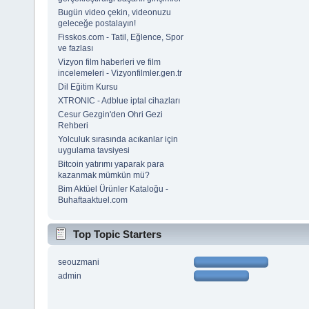
Bugün video çekin, videonuzu
geleceğe postalayın!
Fisskos.com - Tatil, Eğlence, Spor
ve fazlası
Vizyon film haberleri ve film
incelemeleri - Vizyonfilmler.gen.tr
Dil Eğitim Kursu
XTRONIC - Adblue iptal cihazları
Cesur Gezgin'den Ohri Gezi
Rehberi
Yolculuk sırasında acıkanlar için
uygulama tavsiyesi
Bitcoin yatırımı yaparak para
kazanmak mümkün mü?
Bim Aktüel Ürünler Kataloğu -
Buhaftaaktuel.com
Top Topic Starters
seouzmani
admin